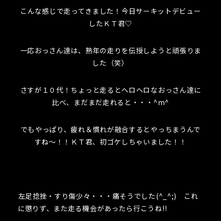
こんな感じで走ってきました！今日サーキットデビュー
したＫＴ君♡
一応おっさん達は、熟年の走りを伝授しようと頑張りま
した（笑）
さすが１０代！ちょっと走るとヘロヘロなおっさん達に
比べ、まだまだ走れると・・・^m^
でもやっぱり、疲れ＆慣れが融合するとやっちまうんで
すね～！！ＫＴ君、初ゴケしちゃいました！！
左足捻挫・すり傷少々・・・痛そうでした(^_^;) これ
に懲りず、また走る機会があったら行こうね!!