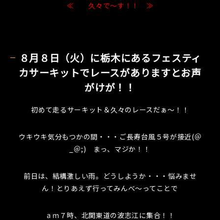
≪ 久々で～す！！ ≫
８月８日（火）に栃木にあるフェスティ
カサーキットでレースがありますとお声
がけが！！
初めて走るサーキット＆久々のレースだぁ～！！
ウキウキ気分もつかの間・・・ご長寿台風５号が接近(＠
_＠;) まっ、マジか！！
前日は、結構激しい雨。どうしようか・・・悩みませ
ん！とりあえず行ってみんべ～ってことで
ａｍ７時、北関東道の波志江に集合！！