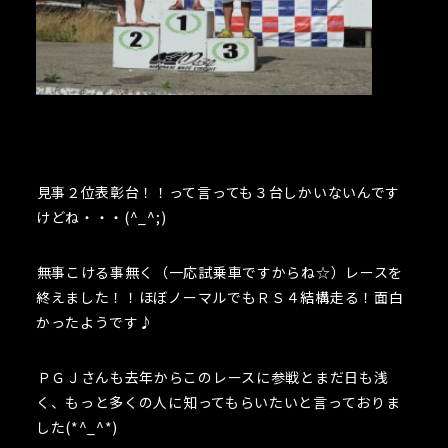
見事２位表彰台！！って言っても３台しかいないんです
けどね・・・(^_^;)
無事こける事無く（一応試乗車ですからね☆）レースを
終えました！！ほぼノーマルでもＲＳ４結構走る！面白
かったようです♪
ＰＧＪさんも去年からこのレースに参戦とまだ日も浅
く、もっと多くの人に知ってもらいたいと言っておりま
した(*^_^*)