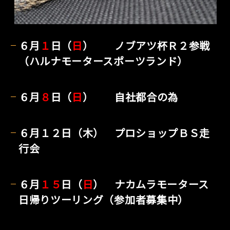
６月
１
日（
日
） ノブアツ杯Ｒ２参戦
（ハルナモータースポーツランド）
６月
８
日（
日
） 自社都合の為
６月１２日（木） プロショップＢＳ走
行会
６月
１５
日（
日
） ナカムラモータース
日帰りツーリング（参加者募集中）