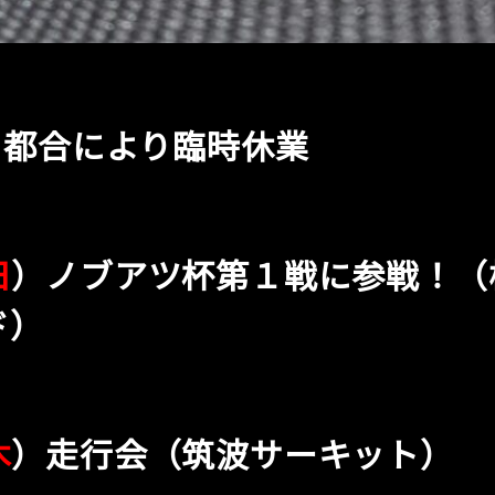
 都合により臨時休業
日
）ノブアツ杯第１戦に参戦！（
ド）
木
）走行会（筑波サーキット）