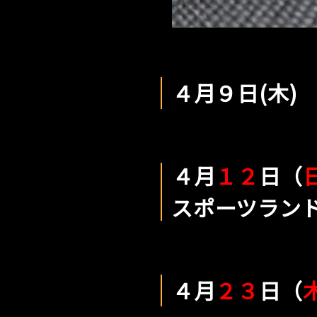
４月９日(木)
４月
１２
日（
スポーツラン
４月
２３
日（