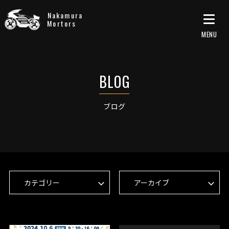
Nakamura
Mortors
ブログ