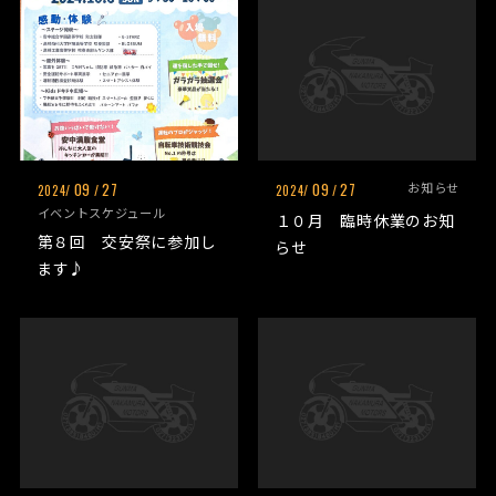
09
27
09
27
お知らせ
2024/
/
2024/
/
イベントスケジュール
１０月 臨時休業のお知
第８回 交安祭に参加し
らせ
ます♪